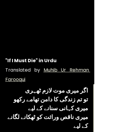
"If I Must Die" in Urdu 
Translated by 
Muhib Ur Rehman 
Farooqui
اگر میری موت لازم ٹھہری
تو تم زندگی کا دامن تھامے رکھو
میری کہانی سنانے کے لیے
میری ناقص وراثت کو ٹھکانے لگانے 
کے لیے