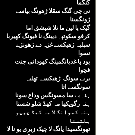
گنگما
نی چی گنگ سقلا ژھونگ بیاسے 
ژونگسنا
گیک پا لین ما نلا شیشق اما
کرفو سکوتپہ دیبنگ نا فیونگ کھیربا
سپلبہ ژھیکسے غزہ دے ژھونژے 
نسوا
یود پا غدیانگمینگ کھودانی جنت 
فچوا
بربے سونگ  ژھیکسے  تھلبہ 
سونگسے اتا
ہنہ بے سا مسونگس وداع سونا
ہنہ رگویکھا مہ کھڈ شلو شسنا
ہنہ کھوانگ لا مہ کھڈ چیپو 
ہلتسنا
تھونگسیدا یانگ لا چیک زیری یو نا لا