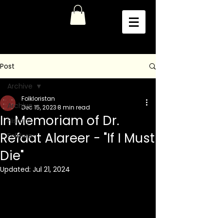
Post
Archive
Folkloristan
Archive
Dec 15, 2023
8 min read
In Memoriam of Dr.
History
Refaat Alareer - "If I Must
Folklore
Die"
Updated:
Jul 21, 2024