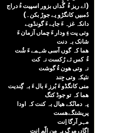
(اے ریز ءُ  گُداں بزور اسپیت ءُ دراج 
دُمبیں کانگڑو یے جوڑ بکن۔)
دانکہ غزہ ءَ جایے ءَ گونڈویے
وتی پت ءِ ودار ءَ چماں آزمان ءَ 
شانک بہ دنت 
ھما کہ گوں آسی شہمے ءَ شُت 
ءُ  کس ئے رُکست نہ کت
نہ وتی ھون ءُ گوشت 
نئیکہ وتی جِند 
منی کانگڈو ءَ بُرز ءَ بال ءَ بہ گِندیت 
ھما کہ تو جوڈ کتگ 
پہ دمانُکے ھیال بہ کنت کہ اودا 
پریشتگےھست 
مہر آرگا اِنت 
اگاں مرگ پہ من الّم اِنت 