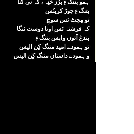
ہمو پتنگ ءِ بڑز خنِہ ، کہ نی کنا 
پتنگ ءِ جوڑ کرینُس
تو مِچٹ ئس سوچِ 
کہ فرشتہ ئس اونا دوست ئنگا 
بندغ آتوں واپس بننگ ءِ 
تو ہمودے امید مننگ کِن الیس 
و ہمودے داستان مننگ کِن الیس