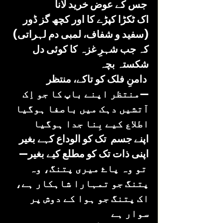
 جس کے عوض خرید لانا
اک ٹکڑا کپڑے کا اور کچھ گز ڈور 
(سفید و شفاف، لمبی دم لہراتی)
کہ جب شہرِ غزہ کا کوئی دل 
شکستہ بچہ
 دامنِ فلک کو تاکے، منتظر
—منتظر اپنے باپ کا جو اِک 
آتشیں دہک میں باصفا ہوگیا
اطلاع کیے بِنا جدا ہوگیا
اپنے جسم  تک کو الوداع کہے بغیر
اپنی ذات تک کو مطلع کیے بغیر—
 تو وہ پاۓ میری پتنگ، وہ 
پتنگ جو تمہارا شاہکار ہے، 
اک پتنگ جو ہوا کے دوش پر 
سوار ہے