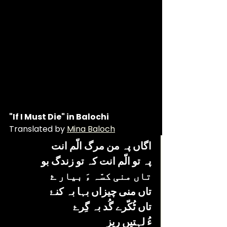
"If I Must Die" in Balochi 
Translated by 
Mina Baloch
اگاں پہ من مرگ الّم انت 
پہ تو الّم انت کہ تو زندگ بو 
تاں منی کسّہ ءَ بیار ۓ
تاں منی چیزاں بہا بہ کنۓ 
تاں ٹُکّرے گُد بہ گِرۓ
ءُ لہتیں ریز