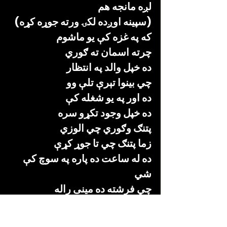
لږه مانجه هم
(سپينه اوږده لکۍ ورته جوړه کړه)
که په غزه کې یو ماشوم
چرته اسمان ته ګوري
ده خپل والد په انتظار
چي بينوا تېرې تلې وو
ده اور په یو شغله کې
ده خپل وجود تکړو سره
پتنګ وګوري چي الوزي
زما پتنګ چي تا جوړ کړې
ده له ساعت ده پاره په سوچ کې 
شي
چي فرشته ده مينی راله
کو زما ده مرګ فيصله شوې
غواړم چي امید جوړ شم