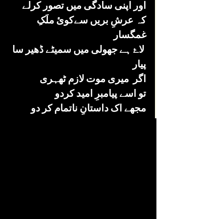
اور اپنی سادگی میں تصور کرلے
کہ عرشِ بریں سےکوئ ملَکِ 
غمگسار 
 لاۓ ہے جھولی میں سمیٹے ڈھیر سا 
پیار
اگر  میری موت لازم ٹھہری
تو اسے پیامبرِ امید کردو 
مجھے اک داستانِ ناتمام کر دو