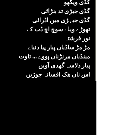
گڈی ویکھو
گڈی جیڑی تد بنڑائی 
گڈی جیہڑی میں اڈرائی 
تھوڑے ویلے سوچ اچ ڈب کے 
نور فرشتہ 
مڑ مڑ ساڈیاں پیار پیا دنیاے
مینڈیاں مرنڑناں پووے ... تاوت
پیار دلاسہ گھدی آویں 
اس ناں ھک افسانہ جوڑیں