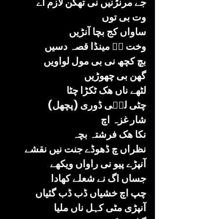
جے مرنڑنیں نی تھکن لازم اے
وت بی توں 
ساواں کج بچا آنڑیں
وخت کؔ مینڈا قصہ دسیں
بچ کچھ نی بی مول لواویں
گھن بی چھوڑیں
لٹھے ناں ھک ٹکڑا چٹا
چٹی لمؔی ڈوری (پچھل)
شار غزہ اچ 
نکا ھک فرشتہ بچہ 
نظراں چ ڈھوڈے جنت نیں نقشے 
آنپڑے پیو نی راواں ویکھے 
جساں اگ نے شعلے کھادا
چپ اچ خشیاں ڈب ڈب گئیاں 
آنپڑی مٹی کہل ناں ملیا