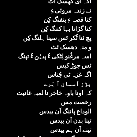
اگہ ای کھسک اُٹ
نے زندہ مروئی ءِ 
کنا قصہ ءِ بنفنگ کِن 
کنا گڑاتا بہا کننگ کِن 
پچ ئنا ٹُکر ئس سینا ہلنگ کِن 
و منہ دھسک ئٹ 
اسہ مرغُنو لِٹکی ءُ پیہُن ءُ تپنگ  
ئس جوڑ کیس 
اگہ غزہ ٹی چُناس 
بڑز آسمان آ ہُرے
کہ اونا باوہ خاخر نا لمبہ غاتیٹ 
رخصت مس 
الوداع پاننگ آن بیدس 
تینا بدن آن بیدس
تینے آن ہم بیدس 