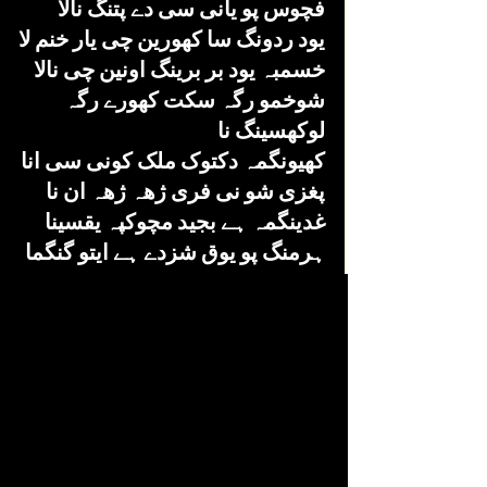
فچوس پو یانی سی دے پتنگ نالا
یود ردونگ سا کھورین چی یار خنم لا
خسمبہ یود بر برینگ اونین چی نالا
شوخمو رگہ سکت کھورے رگہ 
لوکھسینگ نا
کھیونگمہ دکتوک ملک کونی سی انا
پغزی شو نی فری ژھہ ژھہ ان نا
غدینگمہ ہے بجید مچوکپہ یقسینا
ہرمنگ پو یوق شزدے ہے ایتو گنگما