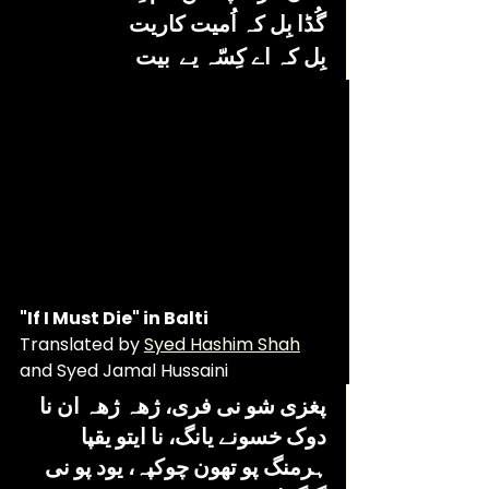
گُڈا بِل کہ اُمیت کاریت
بِل کہ اے کِسّہ یے  بیت
"If I Must Die" in Balti
Translated by 
Syed Hashim Shah
and Syed Jamal Hussaini
پغزی شو نی فری، ژھہ ژھہ ان نا
دوک خسونے یانگ، نا ایتو یقپا
ہرمنگ پو تھون چوکپہ، یود پو نی 