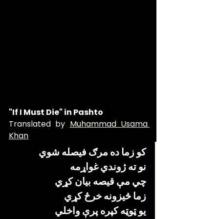
"If I Must Die" in Pashto 
Translated by 
Muhammad Usama 
Khan
کو زما ده مرګ فيصله شوي
نو ته ژوندي غواړمه 
چي مې قيصه بیان کړي
زما څيزونه خرڅ کړي
يو ټوټه کپره پرې واخلي